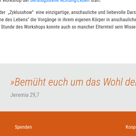
 Workshop der
Beratugsstelle Achtung!Leben
statt.
der „Zyklusshow“ eine einzigartige, anschauliche und liebevolle Dar
hne des Lebens" die Vorgänge in ihrem eigenen Körper in anschaulich
ten Stunde des Workshops konnte auch so mancher Elternteil sein Wiss
»Bemüht euch um das Wohl der
Jeremia 29,7
Spenden
Koope